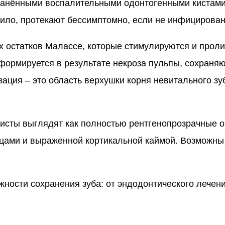
анёнными воспалительными одонтогенными кистами 
ло, протекают бессимптомно, если не инфицирован
х остатков Малассе, которые стимулируются и прол
 формируется в результате некроза пульпы, сохраня
ация – это область верхушки корня невитального зу
кисты выглядят как полностью рентгенопрозрачные 
ицами и выраженной кортикальной каймой. Возможны
ожности сохранения зуба: от эндодонтического лечен