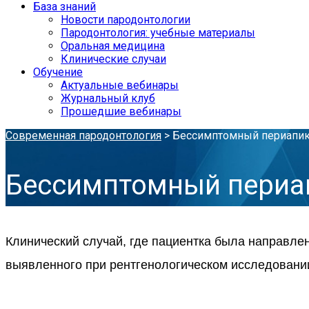
База знаний
Новости пародонтологии
Пародонтология: учебные материалы
Оральная медицина
Клинические случаи
Обучение
Актуальные вебинары
Журнальный клуб
Прошедшие вебинары
Современная пародонтология
>
Бессимптомный периапика
Бессимптомный периап
Клинический случай, где пациентка была направлен
выявленного при рентгенологическом исследовани