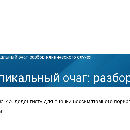
льный очаг: разбор клинического случая
икальный очаг: разбор
а к эндодонтисту для оценки бессимптомного периап
и.