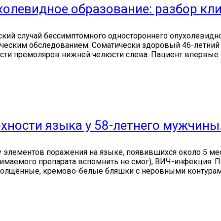
олевидное образование: разбор кли
еский случай бессимптомного одностороннего опухолевидн
ческим обследованием. Соматически здоровый 46-летний 
сти премоляров нижней челюсти слева. Пациент впервые за
хности языка у 58-летнего мужчины
у элементов поражения на языке, появившихся около 5 ме
нимаемого препарата вспомнить не смог), ВИЧ-инфекция. П
толщённые, кремово-белые бляшки с неровными контурами