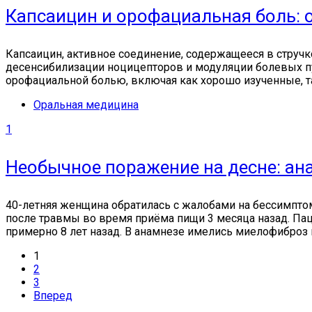
Капсаицин и орофациальная боль: 
Капсаицин, активное соединение, содержащееся в стручк
десенсибилизации ноцицепторов и модуляции болевых пу
орофациальной болью, включая как хорошо изученные, та
Оральная медицина
1
Необычное поражение на десне: ан
40-летняя женщина обратилась с жалобами на бессимпто
после травмы во время приёма пищи 3 месяца назад. П
примерно 8 лет назад. В анамнезе имелись миелофиброз и
1
2
3
Вперед