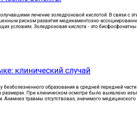
 получавшими лечение золедроновой кислотой. В связи с э
енным риском развития медикаментозно-ассоциированног
щих условиях. Золедроновая кислота - это бисфосфонатны
ыке: клинический случай
у безболезненного образования в средней передней части
в размерах. При клиническом осмотре было выявлено изъя
ии. Анамнез травмы отсутствовал, значимого медицинского 